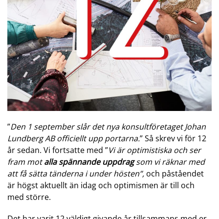
”
Den 1 september slår det nya konsultföretaget Johan
Lundberg AB officiellt upp portarna.
” Så skrev vi för 12
år sedan. Vi fortsatte med ”
Vi är optimistiska och ser
fram mot
alla spännande uppdrag
som vi räknar med
att få sätta tänderna i under hösten”,
och påståendet
är högst aktuellt än idag och optimismen är till och
med större.
Det har varit 12 väldigt givande år tillsammans med er