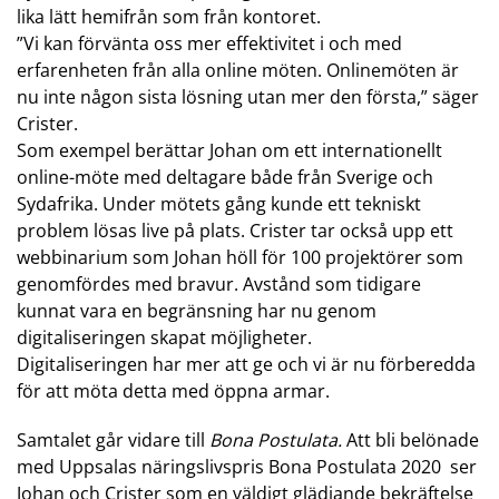
lika lätt hemifrån som från kontoret.
”Vi kan förvänta oss mer effektivitet i och med
erfarenheten från alla online möten. Onlinemöten är
nu inte någon sista lösning utan mer den första,” säger
Crister.
Som exempel berättar Johan om ett internationellt
online-möte med deltagare både från Sverige och
Sydafrika. Under mötets gång kunde ett tekniskt
problem lösas live på plats. Crister tar också upp ett
webbinarium som Johan höll för 100 projektörer som
genomfördes med bravur. Avstånd som tidigare
kunnat vara en begränsning har nu genom
digitaliseringen skapat möjligheter.
Digitaliseringen har mer att ge och vi är nu förberedda
för att möta detta med öppna armar.
Samtalet går vidare till
Bona Postulata.
Att bli belönade
med Uppsalas näringslivspris Bona Postulata 2020 ser
Johan och Crister som en väldigt glädjande bekräftelse