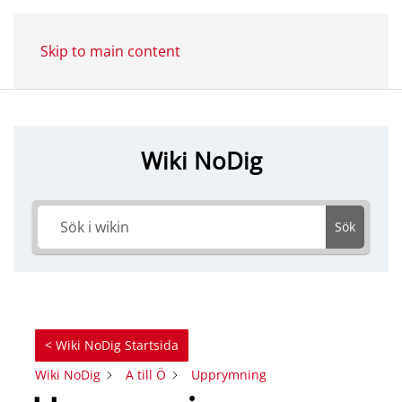
Skip to main content
Wiki NoDig
Sök
< Wiki NoDig Startsida
Wiki NoDig
A till Ö
Upprymning