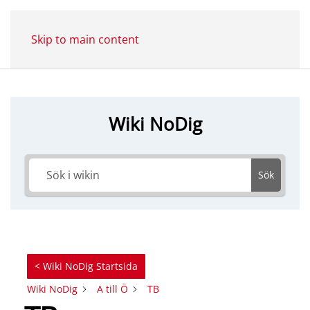
Skip to main content
Wiki NoDig
Sök
< Wiki NoDig Startsida
Wiki NoDig
A till Ö
TB