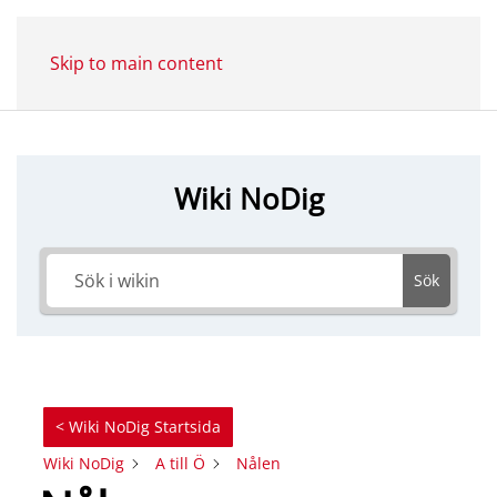
Skip to main content
Wiki NoDig
Sök
< Wiki NoDig Startsida
Wiki NoDig
A till Ö
Nålen