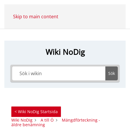
Skip to main content
Wiki NoDig
Sök
< Wiki NoDig Startsida
Wiki NoDig
A till Ö
Mängdförteckning -
äldre benämning