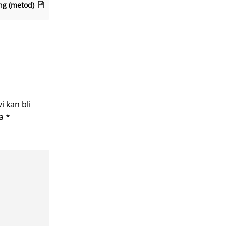
ng (metod)
i kan bli
ta
*