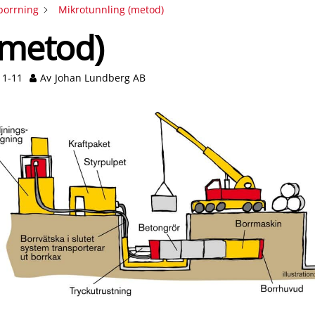
borrning
Mikrotunnling (metod)
(metod)
11-11
Av
Johan Lundberg AB