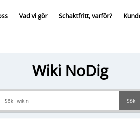
oss
Vad vi gör
Schaktfritt, varför?
Kund
Wiki NoDig
Sök