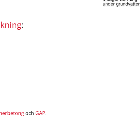
kning
:
merbetong
och
GAP
.