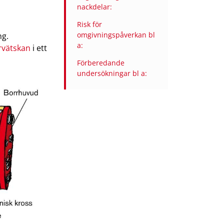
nackdelar:
Risk för
omgivningspåverkan bl
ng.
a:
rvätskan
i ett
Förberedande
undersökningar bl a: