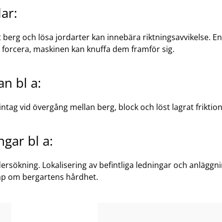
ar:
erg och lösa jordarter kan innebära riktningsavvikelse. En
tt forcera, maskinen kan knuffa dem framför sig.
n bl a:
intag vid övergång mellan berg, block och löst lagrat friktio
gar bl a:
rsökning. Lokalisering av befintliga ledningar och anläggni
ap om bergartens hårdhet.