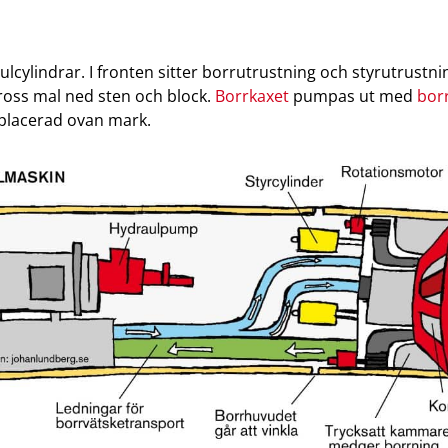
cylindrar. I fronten sitter borrutrustning och styrutrustni
ross mal ned sten och block.
Borrkaxet
pumpas ut med
bor
g placerad ovan mark.