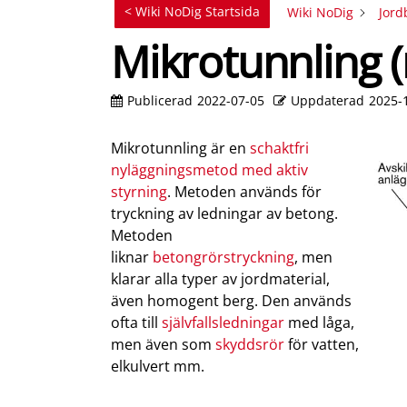
< Wiki NoDig Startsida
Wiki NoDig
Jord
Mikrotunnling 
Publicerad
2022-07-05
Uppdaterad
2025-
Mikrotunnling är en
schaktfri
nyläggningsmetod med aktiv
styrning
. Metoden används för
tryckning av ledningar av betong.
Metoden
liknar
betongrörstryckning
, men
klarar alla typer av jordmaterial,
även homogent berg. Den används
ofta till
självfallsledningar
med låga,
men även som
skyddsrör
för vatten,
elkulvert mm.