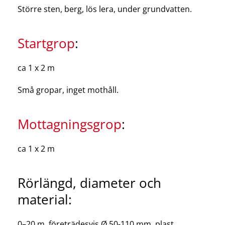
Större sten, berg, lös lera, under grundvatten.
Startgrop
:
ca 1 x 2 m
Små gropar, inget mothåll.
Mottagningsgrop
:
ca 1 x 2 m
Rörlängd, diameter och
material:
0–20 m, företrädesvis Ø 50-110 mm, plast.