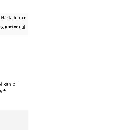
Nästa term
g (metod)
i kan bli
ta
*