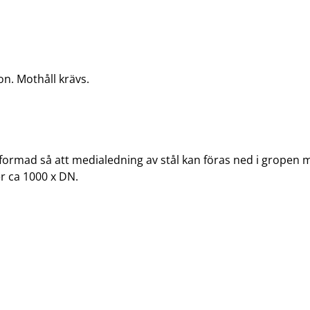
n. Mothåll krävs.
ormad så att medialedning av stål kan föras ned i gropen 
r ca 1000 x DN.