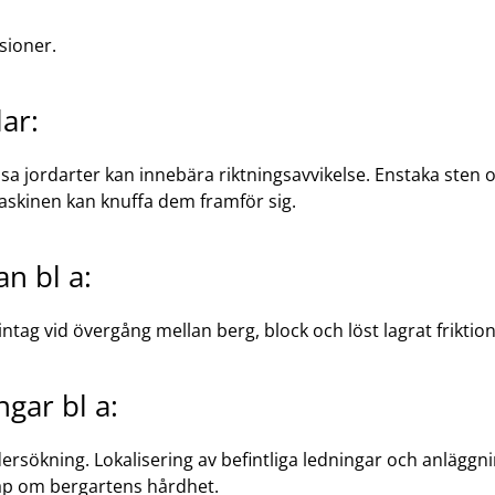
sioner.
ar:
a jordarter kan innebära riktningsavvikelse. Enstaka sten o
maskinen kan knuffa dem framför sig.
n bl a:
intag vid övergång mellan berg, block och löst lagrat friktio
gar bl a:
rsökning. Lokalisering av befintliga ledningar och anläggni
ap om bergartens hårdhet.