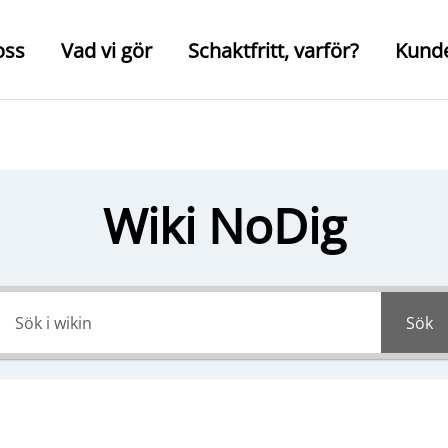
oss
Vad vi gör
Schaktfritt, varför?
Kund
Wiki NoDig
Sök