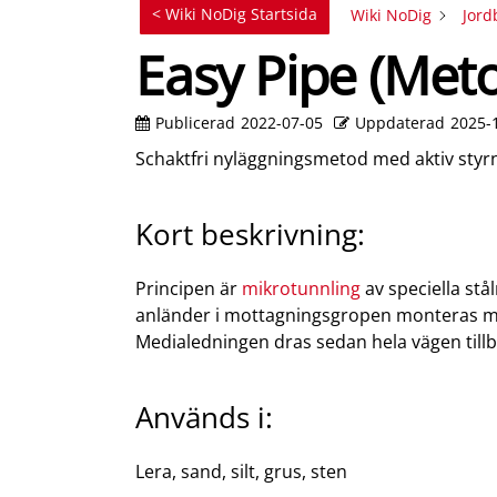
< Wiki NoDig Startsida
Wiki NoDig
Jord
Easy Pipe (Met
Publicerad
2022-07-05
Uppdaterad
2025-
Schaktfri nyläggningsmetod med aktiv styrn
Kort beskrivning:
Principen är
mikrotunnling
av speciella st
anländer i mottagningsgropen monteras me
Medialedningen dras sedan hela vägen tillba
Används i:
Lera, sand, silt, grus, sten