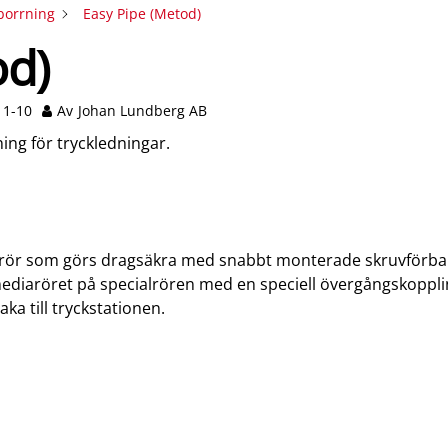
borrning
Easy Pipe (Metod)
od)
11-10
Av
Johan Lundberg AB
ing för tryckledningar.
ålrör som görs dragsäkra med snabbt monterade skruvförba
diaröret på specialrören med en speciell övergångskoppli
ka till tryckstationen.