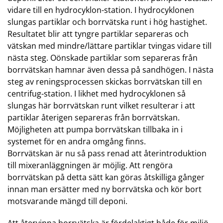
vidare till en hydrocyklon-station. I hydrocyklonen
slungas partiklar och borrvätska runt i hög hastighet.
Resultatet blir att tyngre partiklar separeras och
vätskan med mindre/lättare partiklar tvingas vidare till
nästa steg. Oönskade partiklar som separeras från
borrvätskan hamnar även dessa på sandhögen. I nästa
steg av reningsprocessen skickas borrvätskan till en
centrifug-station. I likhet med hydrocyklonen så
slungas här borrvätskan runt vilket resulterar i att
partiklar återigen separeras från borrvätskan.
Möjligheten att pumpa borrvätskan tillbaka in i
systemet för en andra omgång finns.
Borrvätskan är nu så pass renad att återintroduktion
till mixeranläggningen är möjlig. Att rengöra
borrvätskan på detta sätt kan göras åtskilliga gånger
innan man ersätter med ny borrvätska och kör bort
motsvarande mängd till deponi.