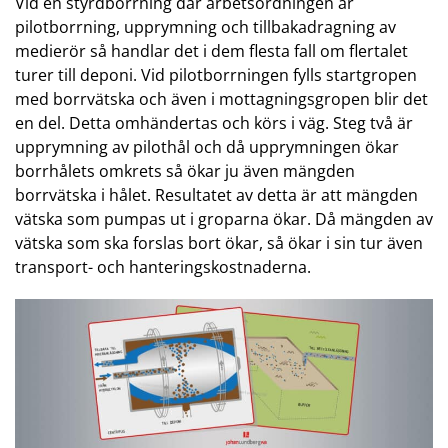
Vid en styrdborrning där arbetsordningen är
pilotborrning, upprymning och tillbakadragning av
medierör så handlar det i dem flesta fall om flertalet
turer till deponi. Vid pilotborrningen fylls startgropen
med borrvätska och även i mottagningsgropen blir det
en del. Detta omhändertas och körs i väg. Steg två är
upprymning av pilothål och då upprymningen ökar
borrhålets omkrets så ökar ju även mängden
borrvätska i hålet. Resultatet av detta är att mängden
vätska som pumpas ut i groparna ökar. Då mängden av
vätska som ska forslas bort ökar, så ökar i sin tur även
transport- och hanteringskostnaderna.