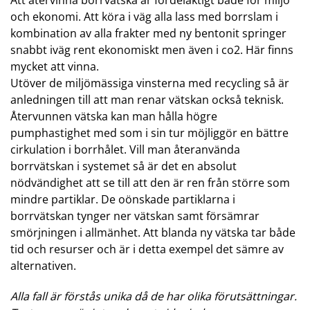
Att återvinna borrvätska är fördelaktigt både för miljö
och ekonomi. Att köra i väg alla lass med borrslam i
kombination av alla frakter med ny bentonit springer
snabbt iväg rent ekonomiskt men även i co2. Här finns
mycket att vinna.
Utöver de miljömässiga vinsterna med recycling så är
anledningen till att man renar vätskan också teknisk.
Återvunnen vätska kan man hålla högre
pumphastighet med som i sin tur möjliggör en bättre
cirkulation i borrhålet. Vill man återanvända
borrvätskan i systemet så är det en absolut
nödvändighet att se till att den är ren från större som
mindre partiklar. De oönskade partiklarna i
borrvätskan tynger ner vätskan samt försämrar
smörjningen i allmänhet. Att blanda ny vätska tar både
tid och resurser och är i detta exempel det sämre av
alternativen.
Alla fall är förstås unika då de har olika förutsättningar.