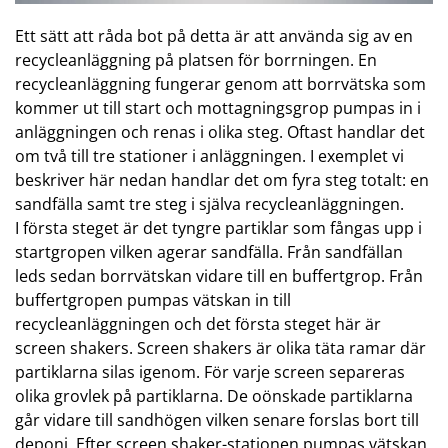
Ett sätt att råda bot på detta är att använda sig av en
recycleanläggning på platsen för borrningen. En
recycleanläggning fungerar genom att borrvätska som
kommer ut till start och mottagningsgrop pumpas in i
anläggningen och renas i olika steg. Oftast handlar det
om två till tre stationer i anläggningen. I exemplet vi
beskriver här nedan handlar det om fyra steg totalt: en
sandfälla samt tre steg i själva recycleanläggningen.
I första steget är det tyngre partiklar som fångas upp i
startgropen vilken agerar sandfälla. Från sandfällan
leds sedan borrvätskan vidare till en buffertgrop. Från
buffertgropen pumpas vätskan in till
recycleanläggningen och det första steget här är
screen shakers. Screen shakers är olika täta ramar där
partiklarna silas igenom. För varje screen separeras
olika grovlek på partiklarna. De oönskade partiklarna
går vidare till sandhögen vilken senare forslas bort till
deponi. Efter screen shaker-stationen pumpas vätskan